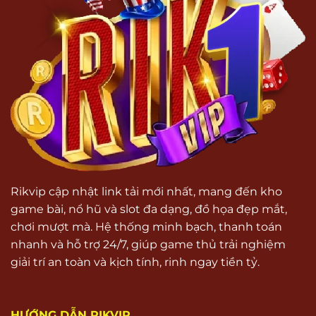
Rikvip cập nhật link tải mới nhất, mang đến kho
game bài, nổ hũ và slot đa dạng, đồ họa đẹp mắt,
chơi mượt mà. Hệ thống minh bạch, thanh toán
nhanh và hỗ trợ 24/7, giúp game thủ trải nghiệm
giải trí an toàn và kịch tính, rinh ngay tiền tỷ.
HƯỚNG DẪN RIKVIP