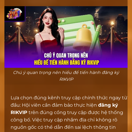
Chú ý quan trọng nên hiểu để tiến hành đăng ký
RIKVIP
Lựa chọn đúng kênh truy cập chính thức ngay từ
đầu: Hội viên cần đảm bảo thực hiện
đăng ký
RIKVIP
trên đúng cổng truy cập được hệ thống
công bố. Việc truy cập nhầm địa chỉ không rõ
nguồn gốc có thể dẫn đến sai lệch thông tin