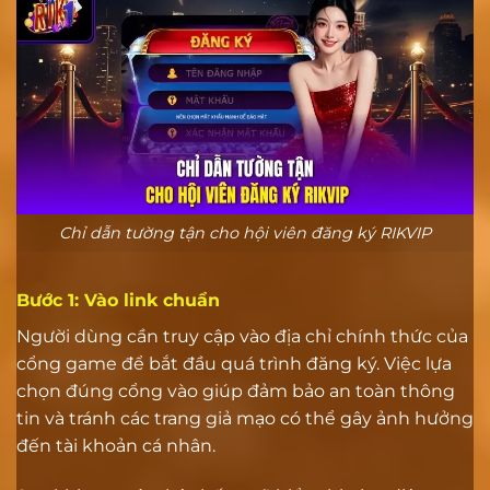
Chỉ dẫn tường tận cho hội viên đăng ký RIKVIP
Bước 1: Vào link chuẩn
Người dùng cần truy cập vào địa chỉ chính thức của
cổng game để bắt đầu quá trình đăng ký. Việc lựa
chọn đúng cổng vào giúp đảm bảo an toàn thông
tin và tránh các trang giả mạo có thể gây ảnh hưởng
đến tài khoản cá nhân.