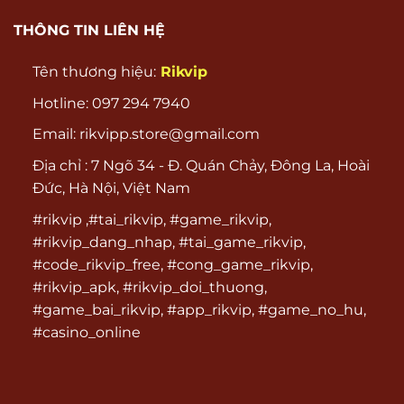
THÔNG TIN LIÊN HỆ
Tên thương hiệu:
Rikvip
Hotline: 097 294 7940
Email:
rikvipp.store@gmail.com
Địa chỉ : 7 Ngõ 34 - Đ. Quán Chảy, Đông La, Hoài
Đức, Hà Nội, Việt Nam
#rikvip ,#tai_rikvip, #game_rikvip,
#rikvip_dang_nhap, #tai_game_rikvip,
#code_rikvip_free, #cong_game_rikvip,
#rikvip_apk, #rikvip_doi_thuong,
#game_bai_rikvip, #app_rikvip, #game_no_hu,
#casino_online