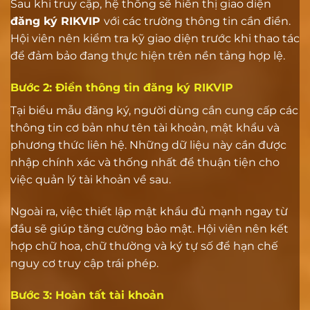
Sau khi truy cập, hệ thống sẽ hiển thị giao diện
đăng ký RIKVIP
với các trường thông tin cần điền.
Hội viên nên kiểm tra kỹ giao diện trước khi thao tác
để đảm bảo đang thực hiện trên nền tảng hợp lệ.
Bước 2: Điền thông tin đăng ký RIKVIP
Tại biểu mẫu đăng ký, người dùng cần cung cấp các
thông tin cơ bản như tên tài khoản, mật khẩu và
phương thức liên hệ. Những dữ liệu này cần được
nhập chính xác và thống nhất để thuận tiện cho
việc quản lý tài khoản về sau.
Ngoài ra, việc thiết lập mật khẩu đủ mạnh ngay từ
đầu sẽ giúp tăng cường bảo mật. Hội viên nên kết
hợp chữ hoa, chữ thường và ký tự số để hạn chế
nguy cơ truy cập trái phép.
Bước 3: Hoàn tất tài khoản